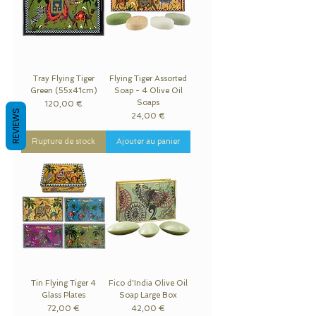
Tray Flying Tiger
Flying Tiger Assorted
Green (55x41cm)
Soap - 4 Olive Oil
Soaps
Prix
120,00 €
REVIEWS
Prix
24,00 €
Rupture de stock
Ajouter au panier
Tin Flying Tiger 4
Fico d'India Olive Oil
Glass Plates
Soap Large Box
Prix
Prix
72,00 €
42,00 €