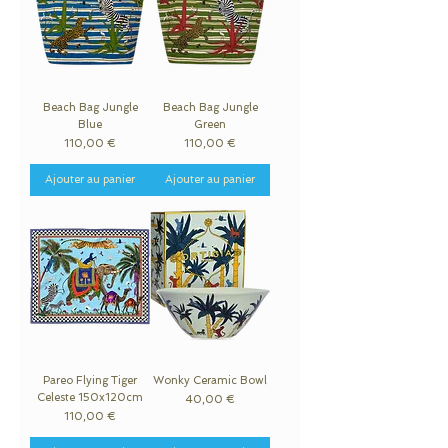
Beach Bag Jungle
Beach Bag Jungle
Blue
Green
Prix
Prix
110,00 €
110,00 €
Ajouter au panier
Ajouter au panier
Pareo Flying Tiger
Wonky Ceramic Bowl
Celeste 150x120cm
Prix
40,00 €
Prix
110,00 €