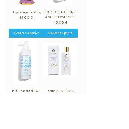
Bowl Ceramic Pink
FIORI DI MARE BATH
AND SHOWER GEL
Prix
45,00 €
Prix
45,00 €
Ajouter au panier
Ajouter au panier
BLU PROFONDO
Quelques Fleurs
BATH & SHOWER
Royale Shower Gel
GEL
Prix
55,00 €
Prix
45,00 €
Ajouter au panier
Rupture de stock