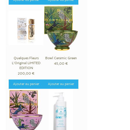
Quelques Fleurs
Bowl Ceramic Green
L'Original LIMITED
Prix
45,00 €
EDITION
Prix
200,00 €
Ajouter au panier
Ajouter au panier