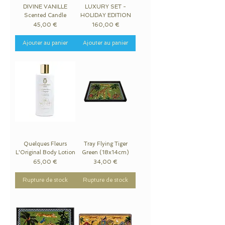
DIVINE VANILLE
LUXURY SET -
Scented Candle
HOLIDAY EDITION
Prix
Prix
45,00 €
160,00 €
Ajouter au panier
Ajouter au panier
Quelques Fleurs
Tray Flying Tiger
L'Original Body Lotion
Green (18x14cm)
Prix
Prix
65,00 €
34,00 €
Rupture de stock
Rupture de stock