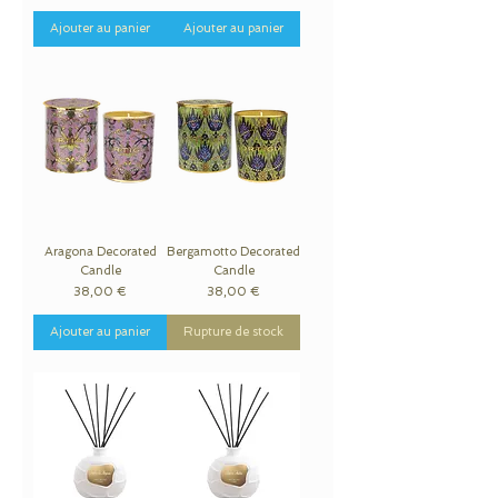
Ajouter au panier
Ajouter au panier
Aragona Decorated
Bergamotto Decorated
Candle
Candle
Prix
Prix
38,00 €
38,00 €
Ajouter au panier
Rupture de stock