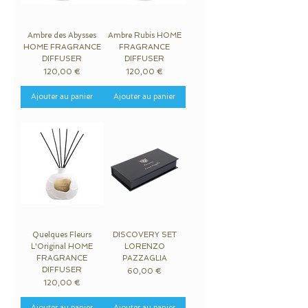
Ambre des Abysses
Ambre Rubis HOME
HOME FRAGRANCE
FRAGRANCE
DIFFUSER
DIFFUSER
Prix
Prix
120,00 €
120,00 €
Ajouter au panier
Ajouter au panier
Quelques Fleurs
DISCOVERY SET
L'Original HOME
LORENZO
FRAGRANCE
PAZZAGLIA
DIFFUSER
Prix
60,00 €
Prix
120,00 €
Ajouter au panier
Ajouter au panier