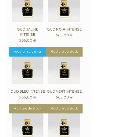
OUD JAUNE
OUD NOIR INTENSE
INTENSE
Prix
565,00 €
Prix
565,00 €
Ajouter au panier
Rupture de stock
OUD BLEU INTENSE
OUD VERT INTENSE
Prix
Prix
565,00 €
565,00 €
Rupture de stock
Rupture de stock