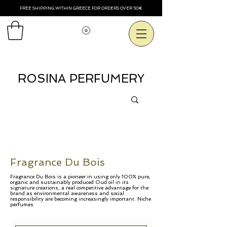
FREE SHIPPING WITHIN GREECE FOR ORDERS OVER 50€
Voir les points
ROSINA PERFUMERY
Fragrance Du Bois
Fragrance Du Bois
is a pioneer in using only 100% pure,
organic and sustainably produced Oud oil in its
signature creations, a real competitive advantage for the
brand as environmental awareness and social
responsibility are becoming increasingly important. Niche
perfumes