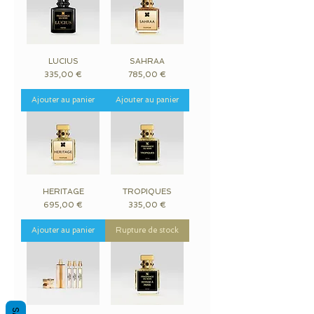
LUCIUS
SAHRAA
Prix
Prix
335,00 €
785,00 €
Ajouter au panier
Ajouter au panier
HERITAGE
TROPIQUES
Prix
Prix
695,00 €
335,00 €
Ajouter au panier
Rupture de stock