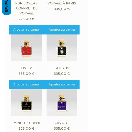
REVIEWS
F0R LOVERS
VOYAGE À PARIS
COFFRET DE
Prix
335,00 €
VOYAGE
Prix
225,00 €
Ajouter au panier
Ajouter au panier
LOVERS
SOLSTIS
Prix
Prix
335,00 €
335,00 €
Ajouter au panier
Ajouter au panier
MINUIT ET DEMI
CAVORT
Prix
Prix
325,00 €
335,00 €