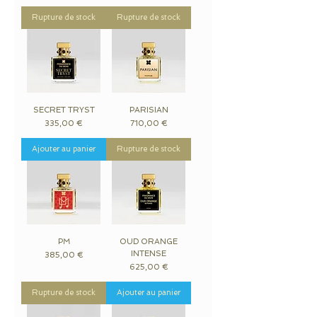
Rupture de stock
Rupture de stock
SECRET TRYST
PARISIAN
Prix
Prix
335,00 €
710,00 €
Ajouter au panier
Rupture de stock
PM
OUD ORANGE
INTENSE
Prix
385,00 €
Prix
625,00 €
Rupture de stock
Ajouter au panier